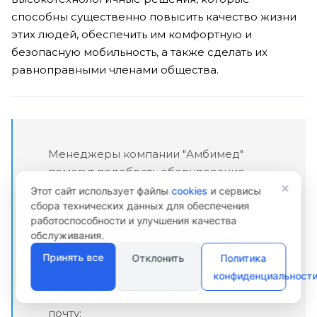
способны существенно повысить качество жизни
этих людей, обеспечить им комфортную и
безопасную мобильность, а также сделать их
равноправными членами общества.
Менеджеры компании "Амбимед"
помогут подобрать оборудование,
×
проконсультируют по
Этот сайт использует файлы
cookies
и сервисы
сбора технических данных для обеспечения
характеристикам и особенностям,
работоспособности и улучшения качества
подскажут выгодные способы
обслуживания.
доставки, расскажут о вариантах
Принять все
Отклонить
Политика
оплаты.
конфиденциальност
Оставьте контактны данные через
обратную форму связи или пишите на
почту: