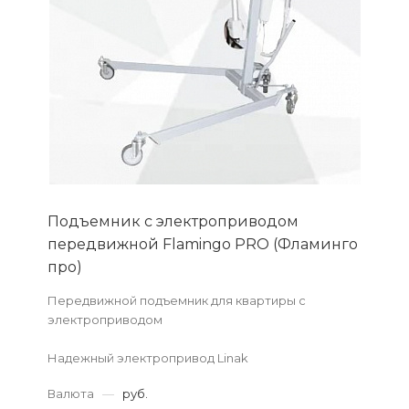
Подъемник с электроприводом
передвижной Flamingo PRO (Фламинго
про)
Передвижной подъемник для квартиры с
электроприводом
Надежный электропривод Linak
Простота в сборке и эксплуатации
Валюта
—
руб.
Набор необходимого инструмента в комплекте