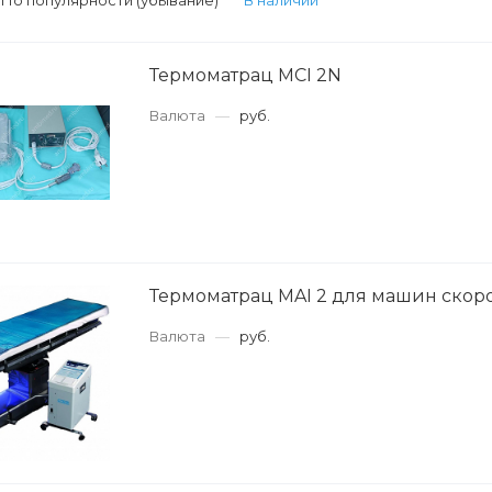
:
По популярности (убывание)
В наличии
Термоматрац MCI 2N
Валюта
—
руб.
Термоматрац MAI 2 для машин ско
Валюта
—
руб.