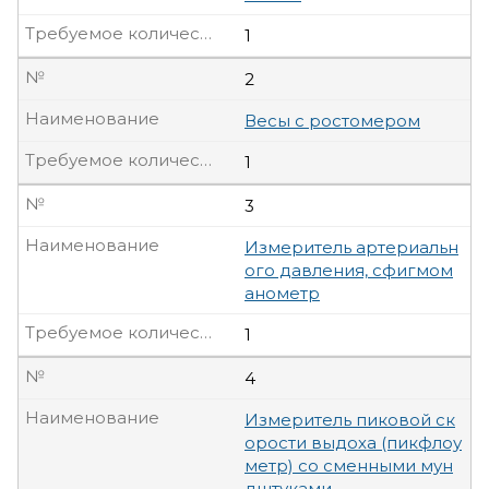
Требуемое количество, шт
1
№
2
Наименование
Весы с ростомером
Требуемое количество, шт
1
№
3
Наименование
Измеритель артериальн
ого давления, сфигмом
анометр
Требуемое количество, шт
1
№
4
Наименование
Измеритель пиковой ск
орости выдоха (пикфлоу
метр) со сменными мун
дштуками