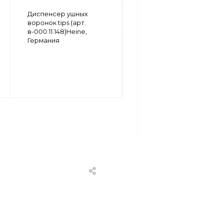
Воронки ушные
Диспенсер ушных
одноразовые unispec
воронок tips (арт.
(10 шт., арт. b.000.11.237)
в-000.11.148)Heine,
Heine, Германия
Германия