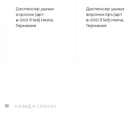
Диспенсер ушных
Диспенсер ушных
воронок (арт.
воронок tips (арт.
в-000.11.146) Heine,
в-000.11.149) Heine,
Германия
Германия
НАЗАД К СПИСКУ