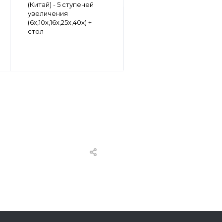
Shanghai Mediworks -
(Китай) - 5 ступеней
верхний осв., 3
увеличения
ступени увеличения
(6x,10х,16х,25х,40x) +
(10х,16х,25x)
стол