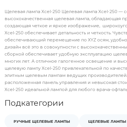
Щелевая лампа Xcel-250 Щелевая лампа Xcel-250 — 
высококачественная щелевая лампа, обладающая пр
создающая четкое и яркое изображение, широкоуг
Xcel-250 обеспечивает детальность и четкость. Чувс
обеспечивающий перемещение по XYZ осям, удобно
дизайн всё это в совокупности с высококачественн
сборкой обеспечивает удобную эксплуатацию щелев
многих лет. А отличное галогенное освещение и вы
щелевую лампу Xcel-250 привлекательной по качеств
элитным щелевым лампам ведущих производителей.
расположенная панель управления и невысокая сто
Xcel-250 идеальной лампой для любого врача-офтал
Подкатегории
РУЧНЫЕ ЩЕЛЕВЫЕ ЛАМПЫ
ЩЕЛЕВЫЕ ЛАМПЫ 