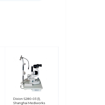
Dixion S350-02
Dixion S280-03 (l),
щелевая лампа,
Shanghai Mediworks