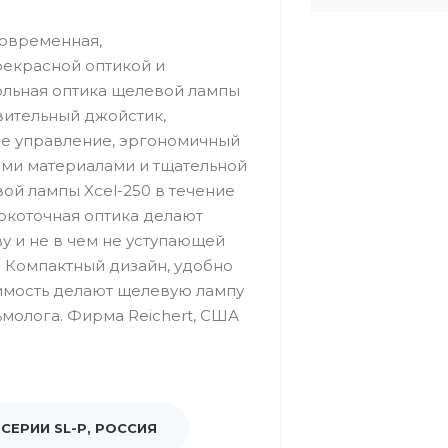
современная,
екрасной оптикой и
ольная оптика щелевой лампы
твительный джойстик,
е управление, эргономичный
ыми материалами и тщательной
ой лампы Xcel-250 в течение
сокоточная оптика делают
у и не в чем не уступающей
 Компактный дизайн, удобно
имость делают щелевую лампу
ьмолога. Фирма Reichert, США
СЕРИИ SL-P, РОССИЯ