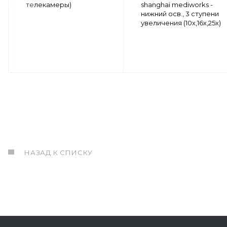
телекамеры)
shanghai mediworks -
нижний осв., 3 ступени
увеличения (10х,16х,25х)
НАЗАД К СПИСКУ