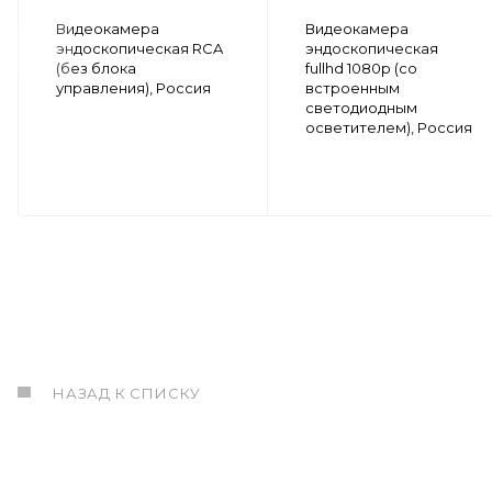
Видеокамера
Видеокамера
эндоскопическая RCA
эндоскопическая
(без блока
fullhd 1080p (со
управления), Россия
встроенным
светодиодным
осветителем), Россия
НАЗАД К СПИСКУ