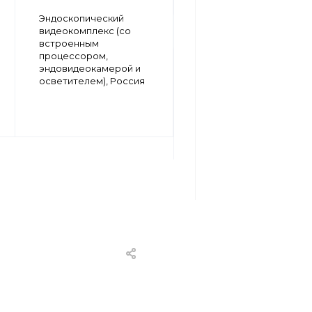
Эндовидеокамера
Эндоскопический
fullhd 1080p (со
видеокомплекс (со
встроенным
встроенным
светодиодным
процессором,
осветителем и
эндовидеокамерой и
возможностью
осветителем), Россия
регистрации фото и
видео), Россия