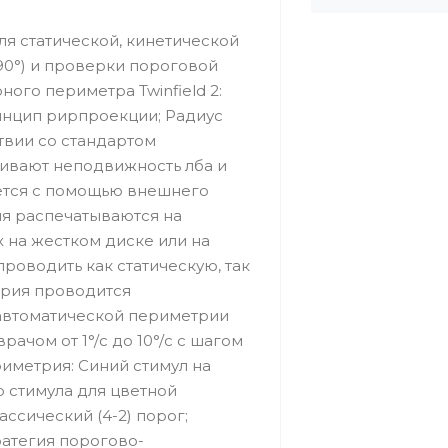
ля статической, кинетической
90°) и проверки пороговой
ого периметра Twinfield 2:
инцип рирпроекции; Радиус
ствии со стандартом
чивают неподвижность лба и
ется с помощью внешнего
ия распечатываются на
х на жестком диске или на
оводить как статическую, так
трия проводится
 автоматической периметрии
ачом от 1°/c до 10°/с с шагом
периметрия: Синий стимул на
р стимула для цветной
ассический (4-2) порог;
атегия порогово-