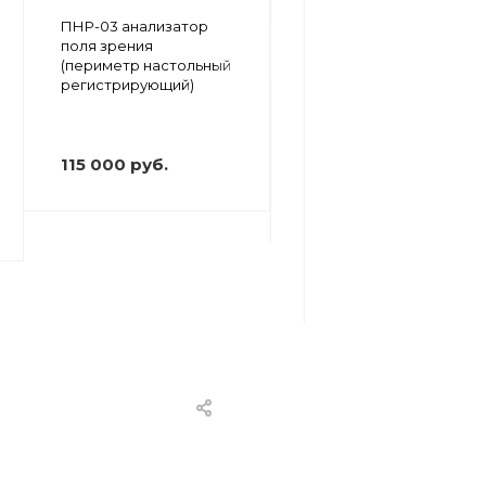
Перитест-300
ПНР-03 анализатор
компьютерный
поля зрения
периметр –
(периметр настольный
анализатор поля
регистрирующий)
зрения (без
компьютера)
В НАЛИЧИИ
115 000 руб.
510 000 руб.