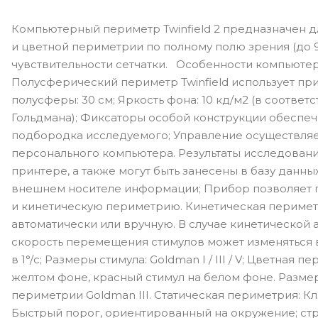
Компьютерный периметр Twinfield 2 предназначен д
и цветной периметрии по полному полю зрения (до 
чувствительности сетчатки. Особенности компьютерн
Полусферический периметр Twinfield использует пр
полусферы: 30 см; Яркость фона: 10 кд/м2 (в соответ
Гольдмана); Фиксаторы особой конструкции обеспе
подбородка исследуемого; Управление осуществля
персонального компьютера. Результаты исследован
принтере, а также могут быть занесены в базу данны
внешнем носителе информации; Прибор позволяет пр
и кинетическую периметрию. Кинетическая периме
автоматически или вручную. В случае кинетической
скорость перемещения стимулов может изменяться вр
в 1°/c; Размеры стимула: Goldman I / III / V; Цветная 
желтом фоне, красный стимул на белом фоне. Разме
периметрии Goldman III. Статическая периметрия: Кл
Быстрый порог, ориентированный на окружение; стр