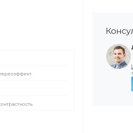
Консу
стереоэффект.
онтрастность.