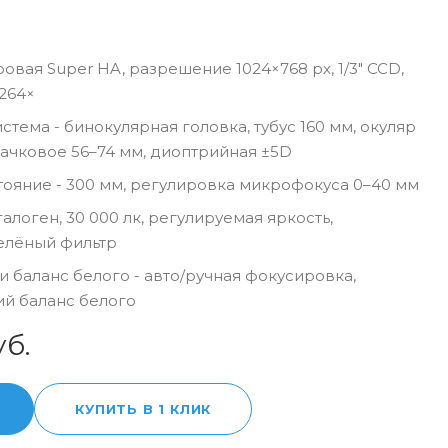
овая Super HA, разрешение 1024×768 px, 1/3" CCD,
264×
стема - бинокулярная головка, тубус 160 мм, окуляр
рачковое 56–74 мм, диоптрийная ±5D
тояние - 300 мм, регулировка микрофокуса 0–40 мм
алоген, 30 000 лк, регулируемая яркость,
елёный фильтр
 баланс белого - авто/ручная фокусировка,
ий баланс белого
уб.
КУПИТЬ В 1 КЛИК