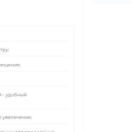
тру;
вещения;
й - удобный
е увеличение;