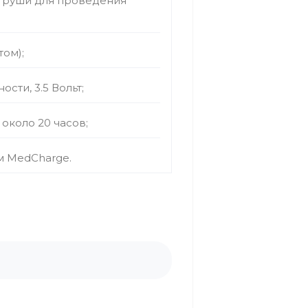
груши для проведения
ом);
сти, 3.5 Вольт;
около 20 часов;
м MedCharge.