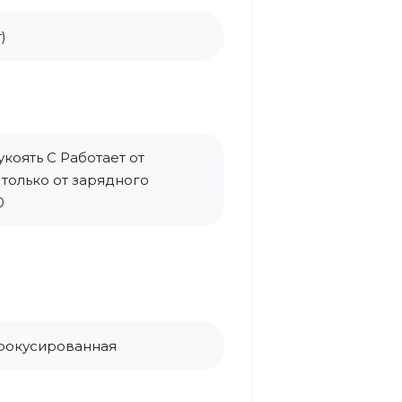
)
коять С Работает от
т только от зарядного
0
сфокусированная