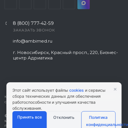
8 (800) 777-42-59
ЗАКАЗАТЬ ЗВОНОК
info@ambimed.ru
г. Новосибирск, Красный просп., 220, Бизнес-
центр Адриатика
×
Этот сайт использует файлы
cookies
и сервисы
сбора технических данных для обеспечения
КАРТА САЙТА
|
ПОЛИТИКА КОНФИДЕНЦИАЛЬНОСТИ
|
СОГЛАСИЕ НА
работоспособности и улучшения качества
ОБРАБОТКУ ПЕРСОНАЛЬНЫХ ДАННЫХ
обслуживания.
© 2026 ambimed.ru - Медицинское оборудование и
Принять все
Отклонить
Политика
медтехника. Информация на этом ресурсе не является
конфиденциальност
публичной офертой.