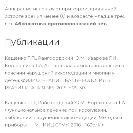
Аппарат не используют при корригированной
остроте зрения менее 0,1 и возрасте младше трех
лет.
Абсолютных противопоказаний нет.
Публикации
Кащенко Т.П., Райгородский Ю.М., Уварова Г.И.,
Корнюшина Т.А. Аппаратная симпатокоррекция в
лечении нарушений аккомодации и миопии у
детей. ФИЗИОТЕРАПИЯ, БАЛЬНЕОЛОГИЯ и
РЕАБИЛИТАЦИЯ №5, 2015, с.25-30.
Кащенко Т.П., Райгородский Ю.М., Корнюшина Т.А.
Функциональное лечение при косоглазии,
амблиопии, нарушениях аккомодации. Методы и
приборы. — М.- ИИЦ СГМУ. 2016. –163с.: Ил.